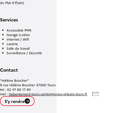
du Plat d’Étain).
Services
Accessible PMR
Garage à vélos
Internet / Wifi
Laverie
Salle de travail
Surveillance / Sécurité
Contact
"Hélène Boucher"
9 rue Hélène Boucher 37000 Tours
tel : 02 47 60 17 60
mél :
hebergement-tours.centre@crous-orleans-tours.fr
S'y rendre
Leaflet
| ©
OpenStreetMap contributors